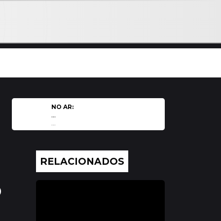
NO AR:
...
...
RELACIONADOS
o