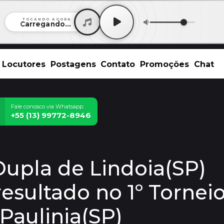
TOCANDO AGORA
Carregando...
Locutores
Postagens
Contato
Promoções
Chat
Fale conosco via Whatsapp:
+55 (13) 99772-8946
 Dupla de Lindoia(SP)
esultado no 1º Tornei
Paulinia(SP)