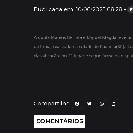
Publicada em: 10/06/2025 08:28 -
E
A dupla Mateus Berlofa e Miguel Megda teve u
de Praia
, realizado na cidade de Paulinia(SP). D
classificação em 2º lugar e segue firme na disp
Compartilhe:
COMENTÁRIOS