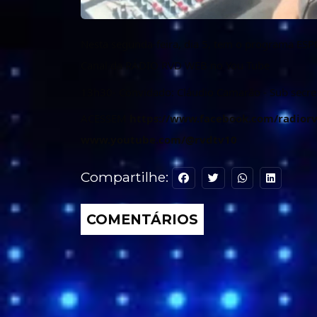
Nesta segunda-feira, dia 5, tem o programa ESP
Canal da RÁDIO RVD WEB no You Tube
13h30- Convidado: Cláudio Camarão - Sub secret
ACESSEM
https://www.facebook.com/radior
www.youtube.com/@rvdtv10
Compartilhe:
COMENTÁRIOS