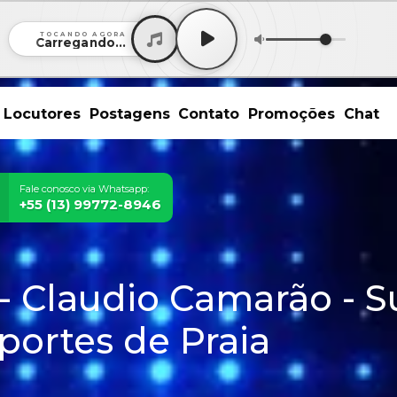
TOCANDO AGORA
Carregando...
Locutores
Postagens
Contato
Promoções
Chat
Fale conosco via Whatsapp:
+55 (13) 99772-8946
- Claudio Camarão - S
portes de Praia