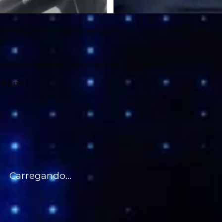
ORTES LIVE com Vitor Duarte pela página da RÁDIO RVD no face 
ário de esportes da cidade de Praia Grande( SP )
vd
e pelo
Carregando...