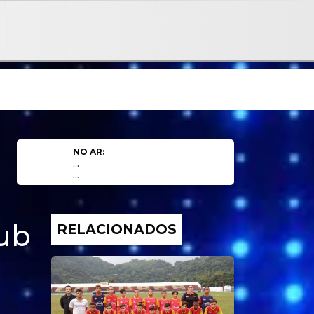
NO AR:
...
...
ub
RELACIONADOS